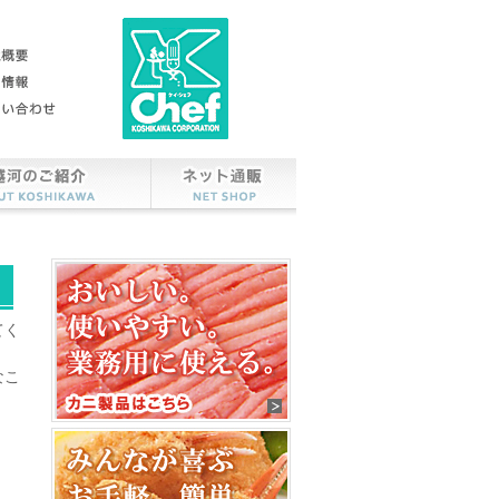
てく
なこ