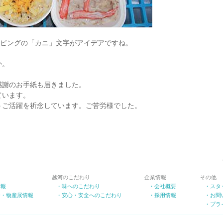
ッピングの「カニ」文字がアイデアですね。
か。
感謝のお手紙も届きました。
ています。
うご活躍を祈念しています。ご苦労様でした。
越河のこだわり
企業情報
その他
情報
・味へのこだわり
・会社概要
・スタ
会・物産展情報
・安心・安全へのこだわり
・採用情報
・お問
・プラ