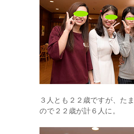
３人とも２２歳ですが、た
ので２２歳が計６人に。