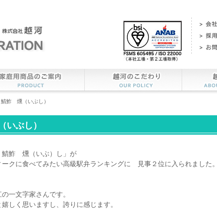
 鯖鮓 燻（いぶし）
（いぶし）
 鯖鮓 燻（いぶ）し」が
ィークに食べてみたい高級駅弁ランキングに 見事２位に入られまし
江の一文字家さんです。
と嬉しく思いますし、誇りに感じます。