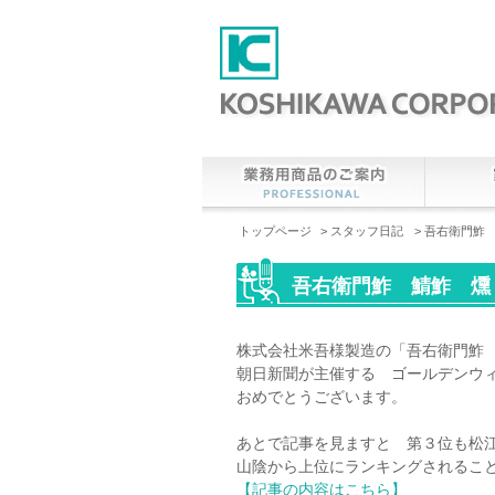
トップページ
>
スタッフ日記
> 吾右衛門鮓
吾右衛門鮓 鯖鮓 燻
株式会社米吾様製造の「吾右衛門鮓
朝日新聞が主催する ゴールデンウ
おめでとうございます。
あとで記事を見ますと 第３位も松
山陰から上位にランキングされるこ
【記事の内容はこちら】